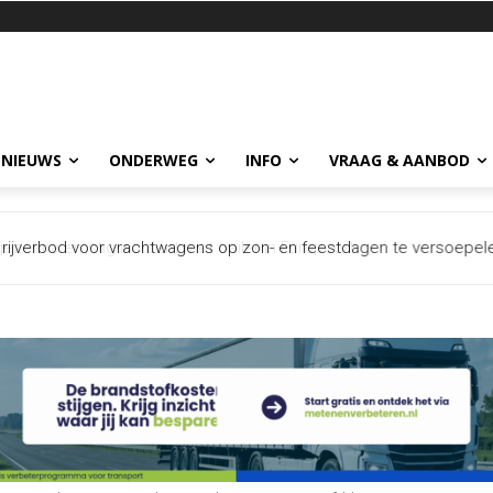
 NIEUWS
ONDERWEG
INFO
VRAAG & AANBOD
 na ernstig incident met trailer in Europoort