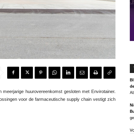
Bl
de
eerjarige huurovereenkomst gesloten met Envirotainer.
Ab
ossingen voor de farmaceutische supply chain vestigt zich
Ni
Bu
ge
V