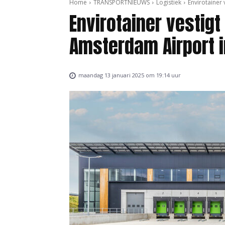
Home
TRANSPORTNIEUWS
Logistiek
Envirotainer
Envirotainer vestigt
Amsterdam Airport 
maandag 13 januari 2025 om 19:14 uur