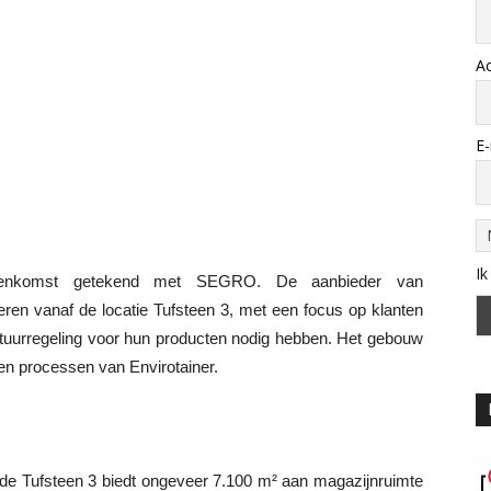
A
E-
Ik
ereenkomst getekend met SEGRO. De aanbieder van
eren vanaf de locatie Tufsteen 3, met een focus op klanten
ratuurregeling voor hun producten nodig hebben. Het gebouw
 en processen van Envirotainer.
Tufsteen 3 biedt ongeveer 7.100 m² aan magazijnruimte