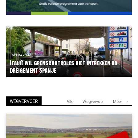
WEER & VERKEER
Italië wil grenscontroles niet intrekken na
dreigement Spanje
WEGVERVOER
Alle
Wegvervoer
Meer