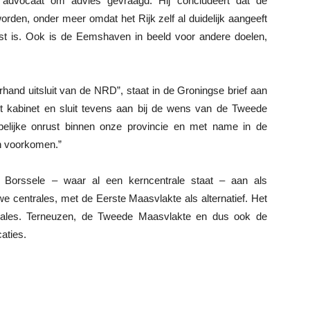
 advocaat om advies gevraagd. Hij concludeert dat de
den, onder meer omdat het Rijk zelf al duidelijk aangeeft
st is. Ook is de Eemshaven in beeld voor andere doelen,
and uitsluit van de NRD”, staat in de Groningse brief aan
het kabinet en sluit tevens aan bij de wens van de Tweede
elijke onrust binnen onze provincie en met name in de
n voorkomen.”
 Borssele – waar al een kerncentrale staat – aan als
e centrales, met de Eerste Maasvlakte als alternatief. Het
ntrales. Terneuzen, de Tweede Maasvlakte en dus ook de
aties.