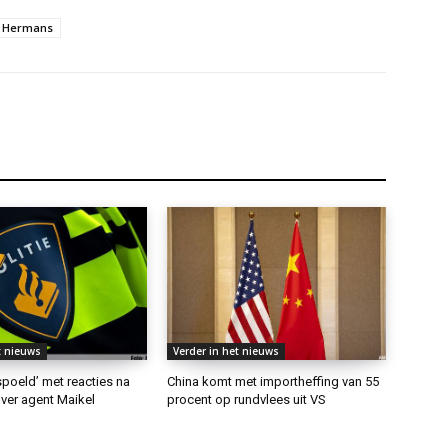
Hermans
t nieuws
Verder in het nieuws
rspoeld’ met reacties na
China komt met importheffing van 55
ver agent Maikel
procent op rundvlees uit VS