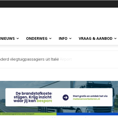
 NIEUWS
ONDERWEG
INFO
VRAAG & AANBOD
jna-botsing vliegtuigen Sydney Airport