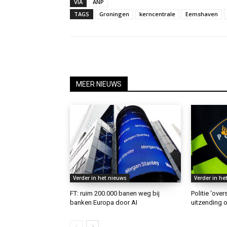
VIA
ANP
TAGS
Groningen
kerncentrale
Eemshaven
MEER NIEUWS
Verder in het nieuws
Verder in he
FT: ruim 200.000 banen weg bij
Politie ‘ove
banken Europa door AI
uitzending o