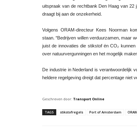
uitspraak van de rechtbank Den Haag van 22 
draagt bij aan de onzekerheid.
Volgens ORAM-directeur Kees Noorman komt h
staan. “Bedrijven willen verduurzamen, maar we
juist de innovaties die stikstof én CO₂ kunnen v
over natuurvergunningen en het mogelijk make
De industrie in Nederland is verantwoordelijk vo
heldere regelgeving dreigt dat percentage niet 
Geschreven door:
Transport Online
TAGS
stikstofregels
Port of Amsterdam
ORA