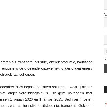
A
E-
Ik
oren als transport, industrie, energieproductie, nautische
de enquête is de groeiende onzekerheid onder ondernemers
stofregels aanscherpen.
ecember 2024 bepaalt dat intern salderen – waarbij binnen
iet langer vergunningsvrij is. Dit geldt bovendien met
tussen 1 januari 2020 en 1 januari 2025. Bedrijven moeten
en, zelfs als hun stikstofuitstoot niet toeneemt. Ook een