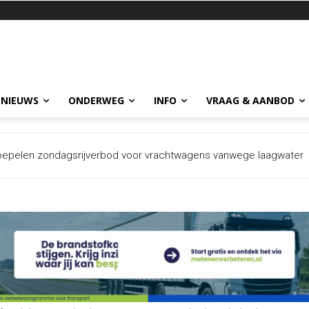
 NIEUWS
ONDERWEG
INFO
VRAAG & AANBOD
netwerk achter transport van bijna 100 miljoen illegale sigaretten