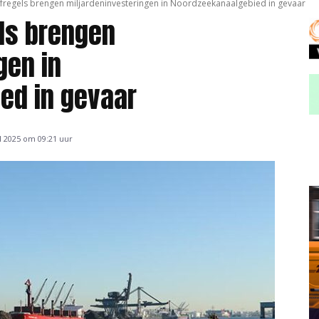
ofregels brengen miljardeninvesteringen in Noordzeekanaalgebied in gevaar
ls brengen
gen in
ed in gevaar
il 2025 om 09:21 uur