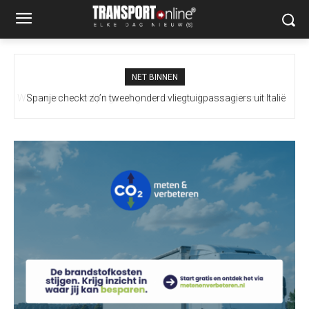
NET BINNEN
Spanje checkt zo’n tweehonderd vliegtuigpassagiers uit Italië