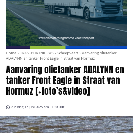
Home
TRANSPORTNIEUWS
Scheepvaart
Aanvaring olietanker
ADALYNN en tanker Front Eagle in Straat van Hormuz
Aanvaring olietanker ADALYNN en
tanker Front Eagle in Straat van
Hormuz [+foto’s&video]
dinsdag 17 juni 2025 om 11:50 uur