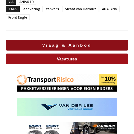
VIA
ANP/RTR
TAGS
aanvaring
tankers
Straat van Hormuz
ADALYNN
Front Eagle
Vraag & Aanbod
Vacatures