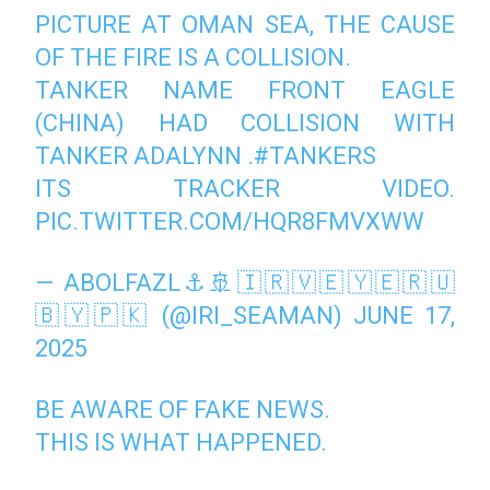
PICTURE AT OMAN SEA, THE CAUSE
OF THE FIRE IS A COLLISION.
TANKER NAME FRONT EAGLE
(CHINA) HAD COLLISION WITH
TANKER ADALYNN .
#TANKERS
ITS TRACKER VIDEO.
PIC.TWITTER.COM/HQR8FMVXWW
— ABOLFAZL⚓🚢🇮🇷🇻🇪🇾🇪🇷🇺
🇧🇾🇵🇰 (@IRI_SEAMAN)
JUNE 17,
2025
BE AWARE OF FAKE NEWS.
THIS IS WHAT HAPPENED.