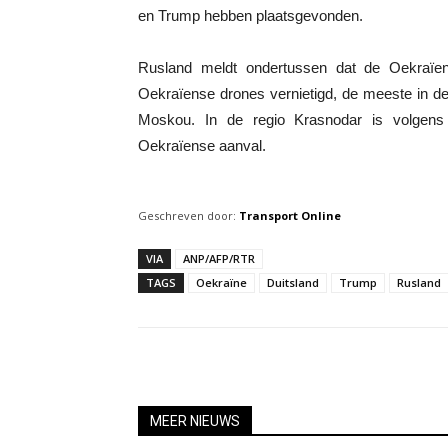
en Trump hebben plaatsgevonden.
Rusland meldt ondertussen dat de Oekraïens
Oekraïense drones vernietigd, de meeste in de
Moskou. In de regio Krasnodar is volgens h
Oekraïense aanval.
Geschreven door:
Transport Online
VIA
ANP/AFP/RTR
TAGS
Oekraïne
Duitsland
Trump
Rusland
MEER NIEUWS