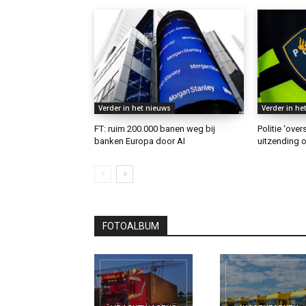
Verder in het nieuws
Verder in he
FT: ruim 200.000 banen weg bij
Politie ‘ove
banken Europa door AI
uitzending o
FOTOALBUM