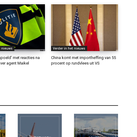
t nieuws
Verder in het nieuws
rspoeld’ met reacties na
China komt met importheffing van 55
ver agent Maikel
procent op rundvlees uit VS