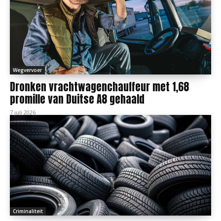
Wegvervoer
Dronken vrachtwagenchauffeur met 1,68
promille van Duitse A8 gehaald
7 juli 2026
Criminaliteit