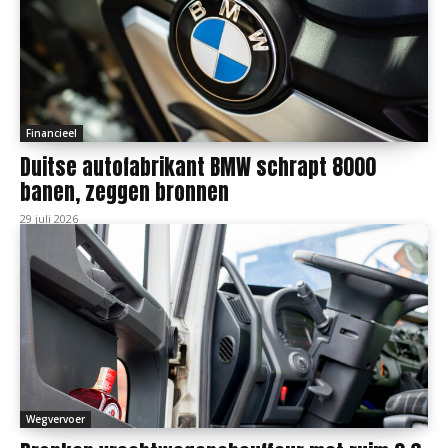
Financieel
Duitse autofabrikant BMW schrapt 8000
banen, zeggen bronnen
29 juli 2026
Wegvervoer