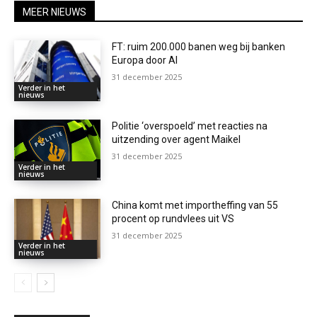
MEER NIEUWS
FT: ruim 200.000 banen weg bij banken
Europa door AI
31 december 2025
Verder in het
nieuws
Politie ‘overspoeld’ met reacties na
uitzending over agent Maikel
31 december 2025
Verder in het
nieuws
China komt met importheffing van 55
procent op rundvlees uit VS
31 december 2025
Verder in het
nieuws