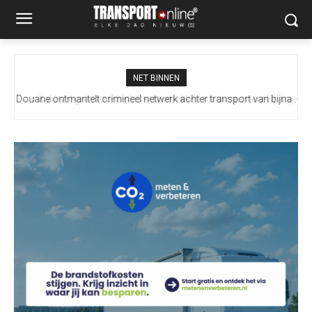
NET BINNEN
Italië wil grenscontroles niet intrekken na dreigement Spanje