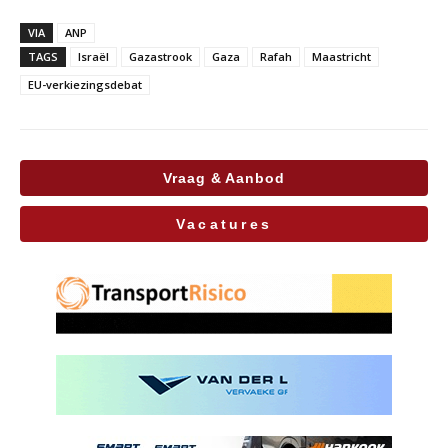
VIA
ANP
TAGS
Israël
Gazastrook
Gaza
Rafah
Maastricht
EU-verkiezingsdebat
Vraag & Aanbod
Vacatures