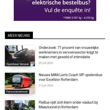
MEER NIEUWS
Onderzoek: 71 procent van vrouwelijke
werknemers in vervoerssector krijgt te
maken met geweld of intimidatie
29 juli 2026
Openbaar Vervoer
Nieuwe MAN Lion’s Coach VIP-spelersbus
voor Excelsior Rotterdam
27 juli 2026
Personenvervoer
FlixBus rijdt zich klem onder viaduct bij
Maastunnel in Rotterdam