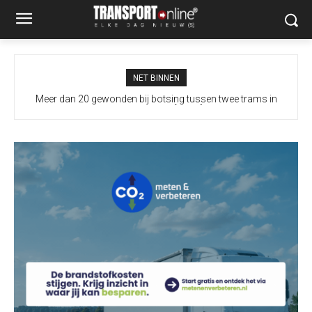
NET BINNEN
I&W overweegt meer borden langs snelwegen naar Duitse grens
Meer dan 20 gewonden bij botsing tussen twee trams in
Gelsenkirchen [+foto]