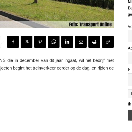
Ni
Bu
ge
V
A
 die in december van dit jaar ingaat, wil het bedrijf met
cten begint het treinverkeer eerder op de dag, en rijden de
E-
Ik