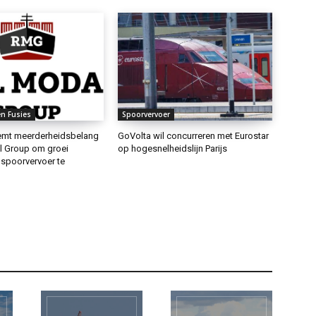
n Fusies
Spoorvervoer
emt meerderheidsbelang
GoVolta wil concurreren met Eurostar
al Group om groei
op hogesnelheidslijn Parijs
 spoorvervoer te