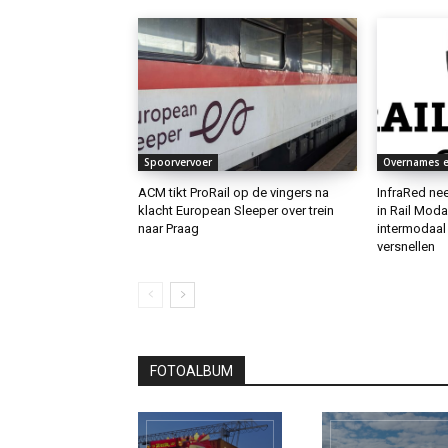
Spoorvervoer
Overnames e
ACM tikt ProRail op de vingers na
InfraRed ne
klacht European Sleeper over trein
in Rail Mod
naar Praag
intermodaal
versnellen
FOTOALBUM