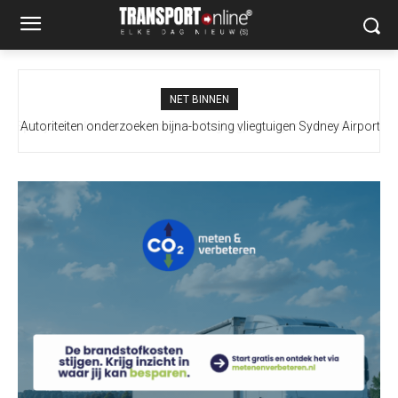
NET BINNEN
Autoriteiten onderzoeken bijna-botsing vliegtuigen Sydney Airport