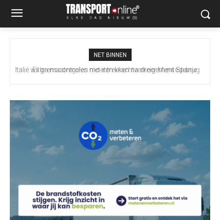
NET BINNEN
Extra maatregelen moeten vrachtverkeer Merwedebrug
terugdringen