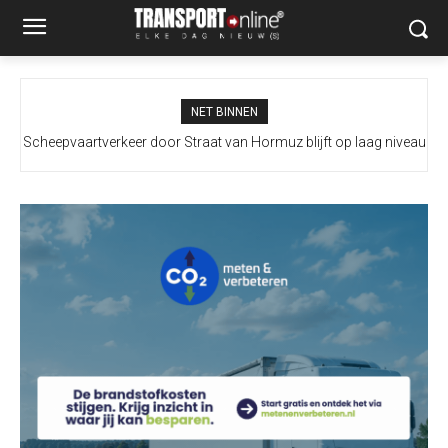
NET BINNEN
Scheepvaartverkeer door Straat van Hormuz blijft op laag niveau