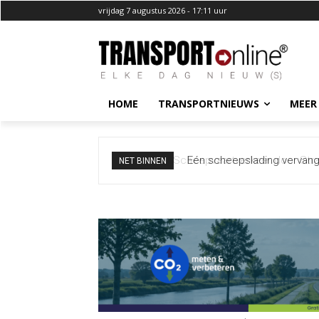
vrijdag 7 augustus 2026 - 17:11 uur
HOME
TRANSPORTNIEUWS
MEER
Eén scheepslading vervange
NET BINNEN