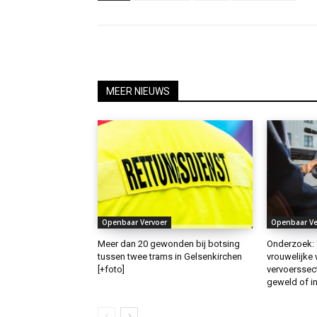
MEER NIEUWS
Openbaar Vervoer
Openbaar Ve
Meer dan 20 gewonden bij botsing
Onderzoek: 
tussen twee trams in Gelsenkirchen
vrouwelijke
[+foto]
vervoerssect
geweld of in