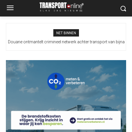
NET BINNEN
Douane ontmantelt crimineel netwerk achter transport van bijna
100 miljoen illegale sigaretten