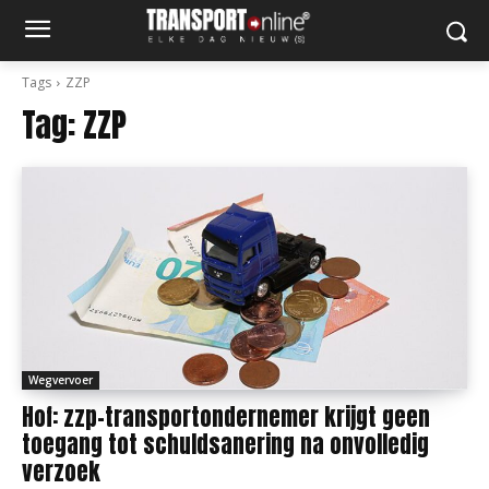
Tags
ZZP
Tag:
ZZP
Wegvervoer
Hof: zzp-transportondernemer krijgt geen
toegang tot schuldsanering na onvolledig
verzoek