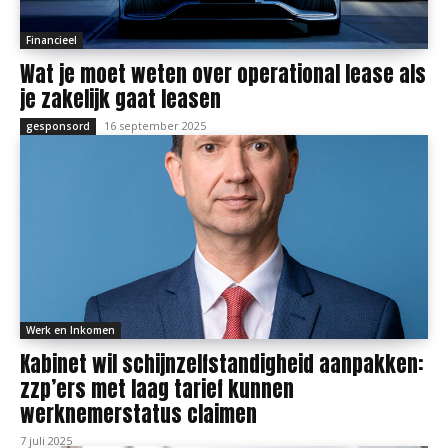
Financieel
Wat je moet weten over operational lease als
je zakelijk gaat leasen
16 september 2025
gesponsord
Werk en Inkomen
Kabinet wil schijnzelfstandigheid aanpakken:
zzp’ers met laag tarief kunnen
werknemerstatus claimen
7 juli 2025