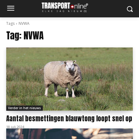
Tags
NVWA
Tag:
NVWA
Verder in het nieuws
Aantal besmettingen blauwtong loopt snel op
18 juli 2024