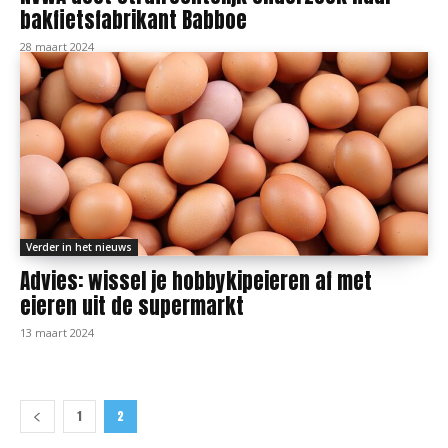
bakfietsfabrikant Babboe
28 maart 2024
Verder in het nieuws
Advies: wissel je hobbykipeieren af met
eieren uit de supermarkt
13 maart 2024
1
2