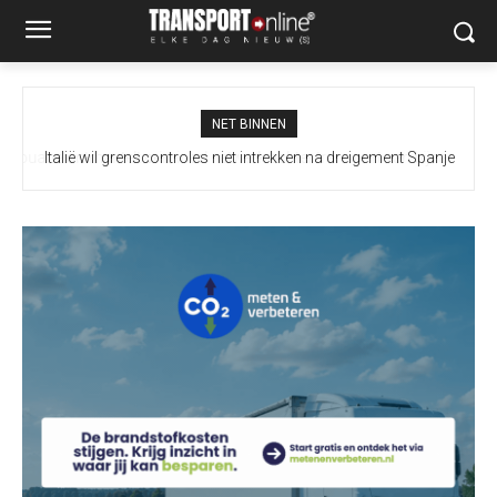
NET BINNEN
Italië wil grenscontroles niet intrekken na dreigement Spanje