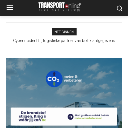
NET BINNEN
Cyberincident bij logistieke partner van bol: klantgegevens
Duitse politie bevestigt: gevonden drone op luchthaven Leipzig
mogelijk ingezien, bestellingen vertraagd
bevatte explosief