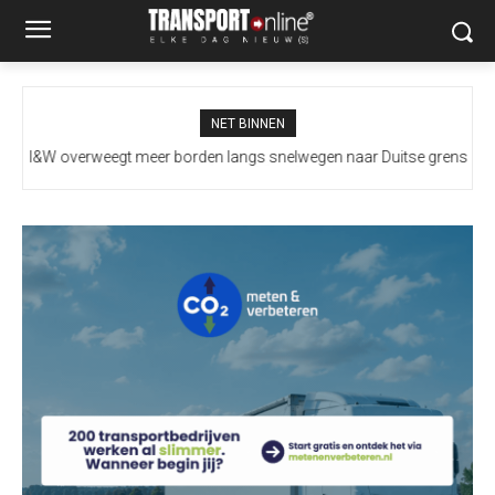
NET BINNEN
I&W overweegt meer borden langs snelwegen naar Duitse grens