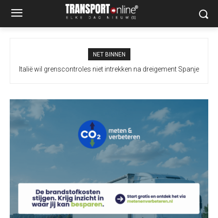
NET BINNEN
Italië wil grenscontroles niet intrekken na dreigement Spanje
Extra maatregelen moeten vrachtverkeer Merwedebrug
terugdringen