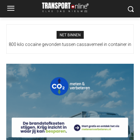
NET BINNEN
800 kilo cocaïne gevonden tussen cassavemeel in container in
Spanje dreigt met maatregelen tegen Italië vanwege
Amsterdamse haven
grenscontroles