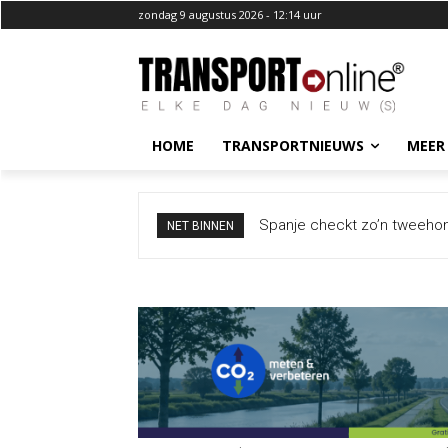
zondag 9 augustus 2026 - 12:14 uur
HOME
TRANSPORTNIEUWS
MEER
Spanje checkt zo’n tweehonderd
Autoriteiten onderzoeken bi
NET BINNEN