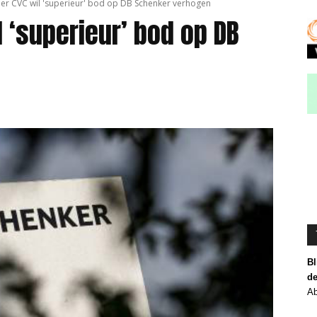
der CVC wil 'superieur' bod op DB Schenker verhogen
 ‘superieur’ bod op DB
Bl
de
Ab