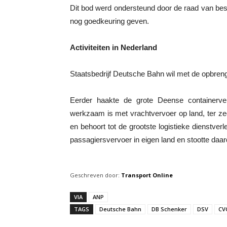
Dit bod werd ondersteund door de raad van be
nog goedkeuring geven.
Activiteiten in Nederland
Staatsbedrijf Deutsche Bahn wil met de opbren
Eerder haakte de grote Deense containerve
werkzaam is met vrachtvervoer op land, ter ze
en behoort tot de grootste logistieke dienstve
passagiersvervoer in eigen land en stootte daar
Geschreven door:
Transport Online
VIA
ANP
TAGS
Deutsche Bahn
DB Schenker
DSV
CV