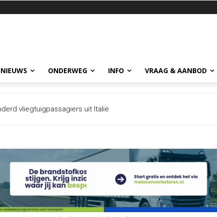
 NIEUWS
ONDERWEG
INFO
VRAAG & AANBOD
 vliegtuigpassagiers uit Italië
jna-botsing vliegtuigen Sydney Airport