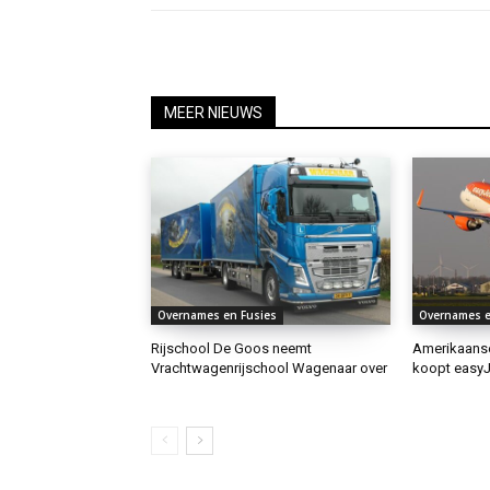
MEER NIEUWS
Overnames en Fusies
Overnames e
Rijschool De Goos neemt
Amerikaanse
Vrachtwagenrijschool Wagenaar over
koopt easyJe