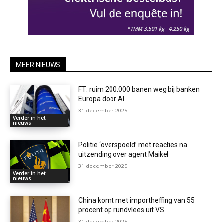
MEER NIEUWS
FT: ruim 200.000 banen weg bij banken
Europa door AI
31 december 2025
Verder in het
nieuws
Politie ‘overspoeld’ met reacties na
uitzending over agent Maikel
31 december 2025
Verder in het
nieuws
China komt met importheffing van 55
procent op rundvlees uit VS
31 december 2025