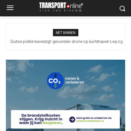
NET BINNEN
Duitse politie bevestigt: gevonden drone op luchthaven Leipzig
bevatte explosief