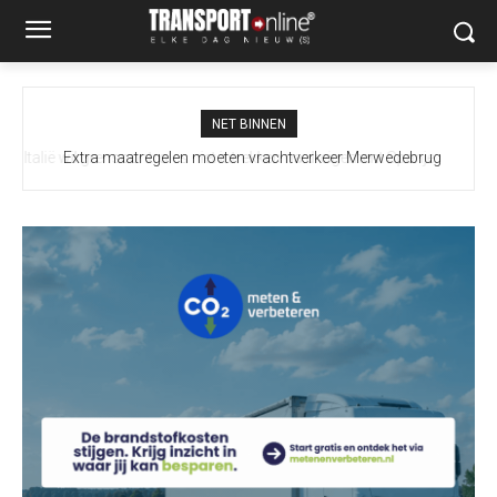
NET BINNEN
Extra maatregelen moeten vrachtverkeer Merwedebrug
terugdringen