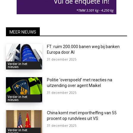
MEER NIEUWS
FT: ruim 200.000 banen weg bij banken
Europa door AI
31 december 2025
Verder in het
nieuws
Politie ‘overspoeld’ met reacties na
uitzending over agent Maikel
31 december 2025
Verder in het
nieuws
China komt met importheffing van 55
procent op rundvlees uit VS
31 december 2025
Verder in het
nieuws