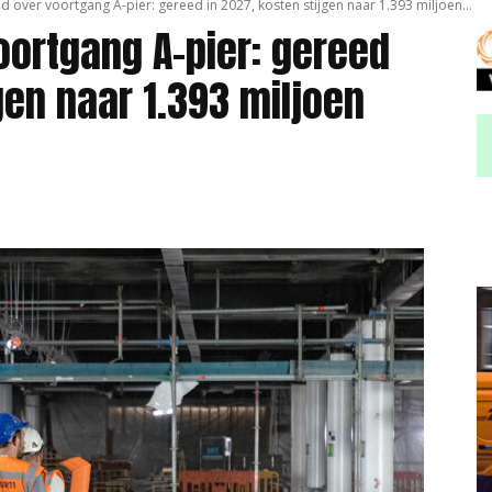
id over voortgang A-pier: gereed in 2027, kosten stijgen naar 1.393 miljoen...
oortgang A-pier: gereed
gen naar 1.393 miljoen