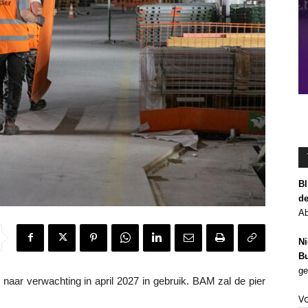
Bl
de
Ab
Ni
Bu
ge
aar verwachting in april 2027 in gebruik. BAM zal de pier
V