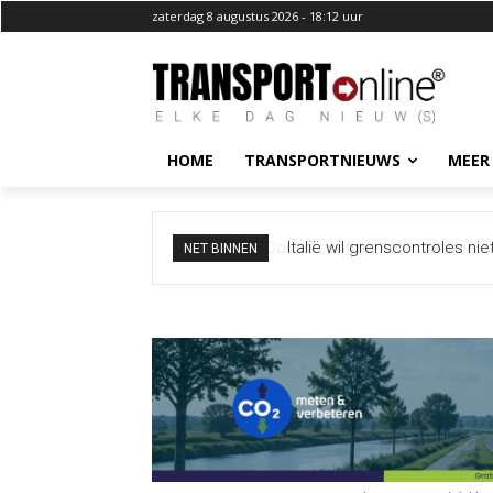
zaterdag 8 augustus 2026 - 18:12 uur
HOME
TRANSPORTNIEUWS
MEER
Italië wil grenscontroles ni
NET BINNEN