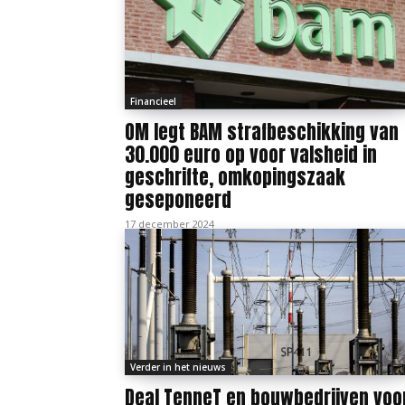
Financieel
OM legt BAM strafbeschikking van
30.000 euro op voor valsheid in
geschrifte, omkopingszaak
geseponeerd
17 december 2024
Verder in het nieuws
Deal TenneT en bouwbedrijven voo