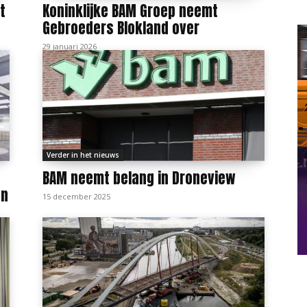
t
Koninklijke BAM Groep neemt
Gebroeders Blokland over
29 januari 2026
Verder in het nieuws
BAM neemt belang in Droneview
en
15 december 2025