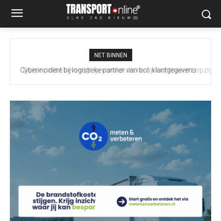
NET BINNEN
Duitse politie bevestigt: gevonden drone op luchthaven Leipzig
bevatte explosief