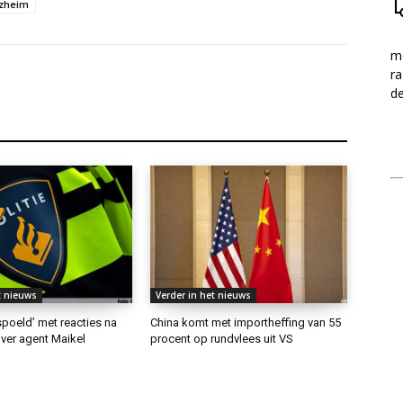
tzheim
me
ra
d
t nieuws
Verder in het nieuws
rspoeld’ met reacties na
China komt met importheffing van 55
ver agent Maikel
procent op rundvlees uit VS