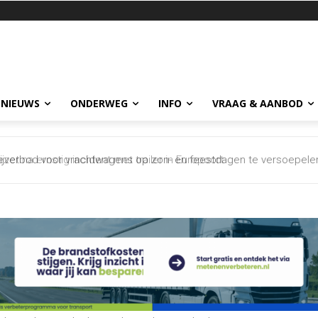
 NIEUWS
ONDERWEG
INFO
VRAAG & AANBOD
 na ernstig incident met trailer in Europoort