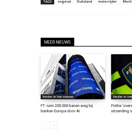
TAGS
ongeval
Duitsland
motorrijder
Mori
MEER NIEUWS
Verder in het nieuws
Verder in he
FT: ruim 200.000 banen weg bij
Politie ‘ove
banken Europa door AI
uitzending o