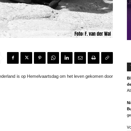
ederland is op Hemelvaartsdag om het leven gekomen door
Bl
de
Ab
Ni
Bu
ge
V