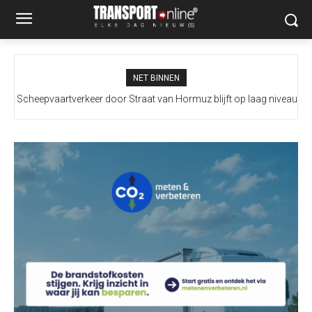
NET BINNEN
Scheepvaartverkeer door Straat van Hormuz blijft op laag niveau