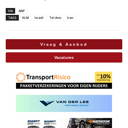
VIA
ANP
TAGS
KLM
Israël
Tel Aviv
Iran
Vraag & Aanbod
Vacatures