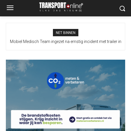
NET BINNEN
Mobiel Medisch Team ingezet na ernstig incident met trailer in
Europoort