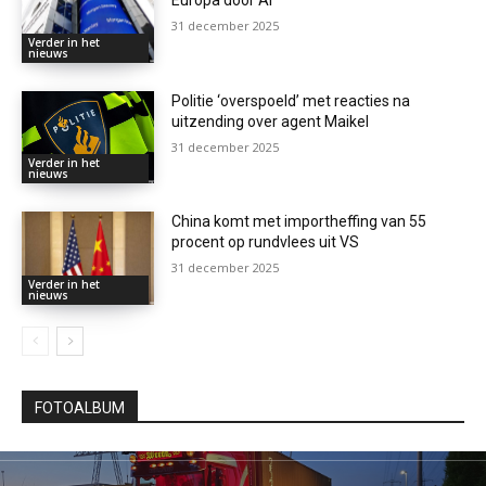
31 december 2025
Verder in het
nieuws
Politie ‘overspoeld’ met reacties na
uitzending over agent Maikel
31 december 2025
Verder in het
nieuws
China komt met importheffing van 55
procent op rundvlees uit VS
31 december 2025
Verder in het
nieuws
FOTOALBUM