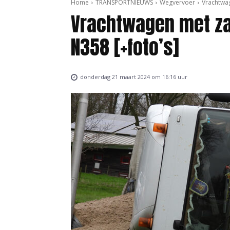
Home
TRANSPORTNIEUWS
Wegvervoer
Vrachtwa
Vrachtwagen met za
N358 [+foto’s]
donderdag 21 maart 2024 om 16:16 uur