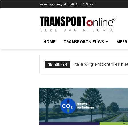
zaterdag 8 augustus 2026 - 17:59 uur
HOME
TRANSPORTNIEUWS
MEER
Italië wil grenscontroles ni
NET BINNEN