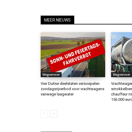
MEER NIEUWS
Wegvervoer
Wegvervoer
Vier Duitse deelstaten versoepelen
Vrachtwagen 
zondagsrijverbod voor vrachtwagens
smokkelbenz
vanwege laagwater
chauffeur ris
156.000 euro