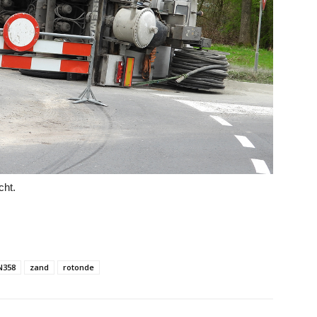
cht.
N358
zand
rotonde