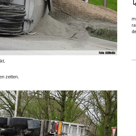
me
ra
d
kt.
en zetten.