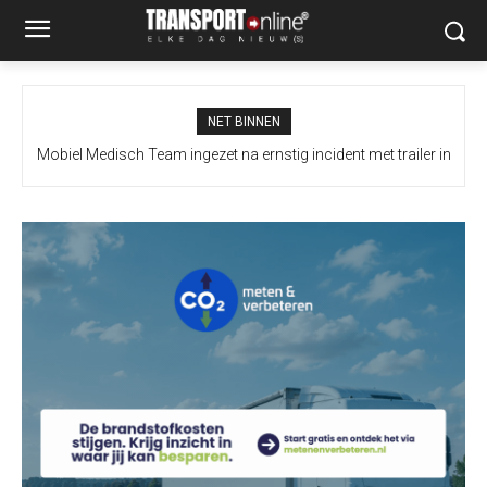
NET BINNEN
Mobiel Medisch Team ingezet na ernstig incident met trailer in
Europoort