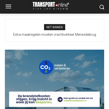
NET BINNEN
Extra maatregelen moeten vrachtverkeer Merwedebrug
terugdringen