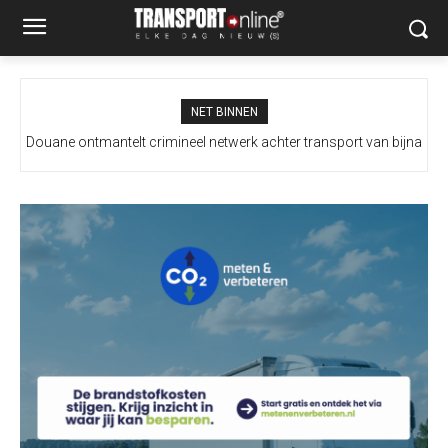
NET BINNEN
Douane ontmantelt crimineel netwerk achter transport van bijna
100 miljoen illegale sigaretten