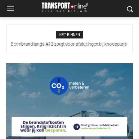
NET BINNEN
Meer dan 20 gewonden bij botsing tussen twee trams in
Gelsenkirchen [+foto]