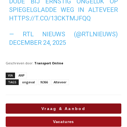
DODE BIJ ERNSTIG ONGELUK OP
SPIEGELGLADDE WEG IN ALTEVEER
HTTPS://T.CO/13CKTMJFQQ
— RTL NIEUWS (@RTLNIEUWS)
DECEMBER 24, 2025
Geschreven door:
Transport Online
VIA
ANP
TAGS
ongeval
N366
Alteveer
Vraag & Aanbod
Vacatures