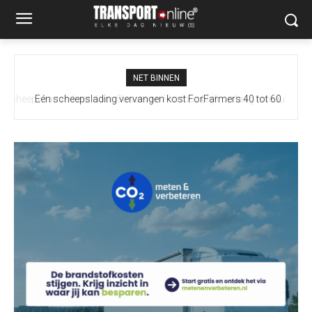
NET BINNEN
Eén scheepslading vervangen kost ForFarmers 40 tot 60
vrachtwagens extra door droogte