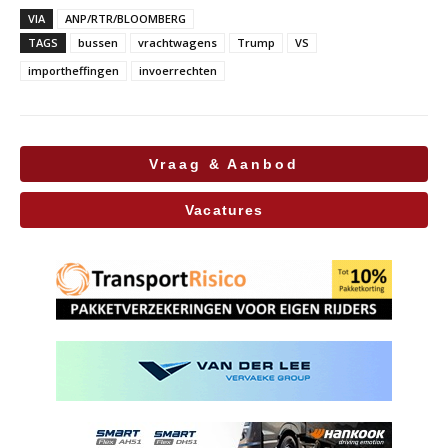
VIA
ANP/RTR/BLOOMBERG
TAGS
bussen
vrachtwagens
Trump
VS
importheffingen
invoerrechten
Vraag & Aanbod
Vacatures