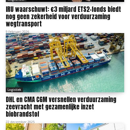
IRU waarschuwt: €3 miljard ETS2-fonds biedt
nog geen zekerheid voor verduurzaming
wegtransport
9 februari 2026
Logistiek
DHL en CMA CGM versnellen verduurzaming
zeevracht met gezamenlijke inzet
biobrandstof
22 december 2025