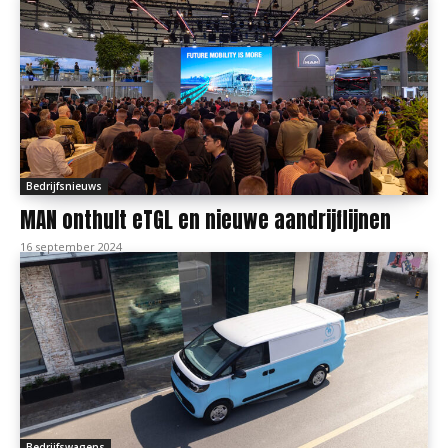
Bedrijfsnieuws
MAN onthult eTGL en nieuwe aandrijflijnen
16 september 2024
Bedrijfswagens