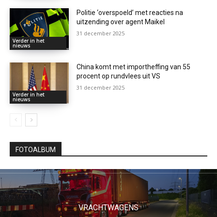
Politie ‘overspoeld’ met reacties na
uitzending over agent Maikel
31 december 2025
Verder in het
nieuws
China komt met importheffing van 55
procent op rundvlees uit VS
31 december 2025
Verder in het
nieuws
FOTOALBUM
VRACHTWAGENS