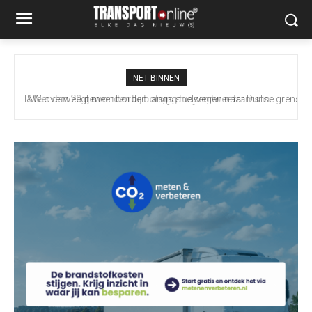
NET BINNEN
I&W overweegt meer borden langs snelwegen naar Duitse grens