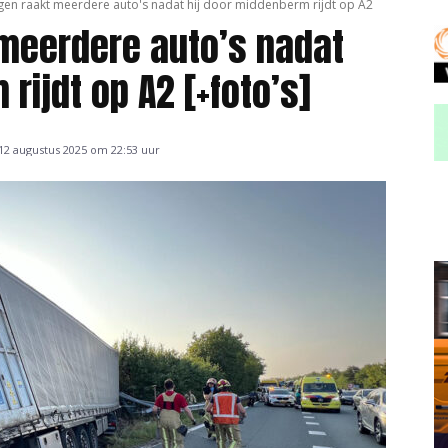
en raakt meerdere auto's nadat hij door middenberm rijdt op A2
meerdere auto’s nadat
rijdt op A2 [+foto’s]
12 augustus 2025 om 22:53 uur