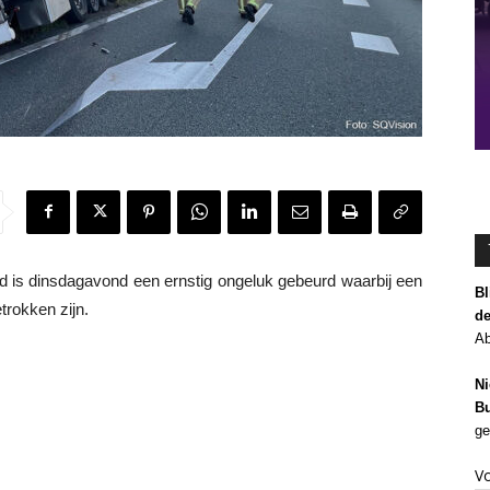
s dinsdagavond een ernstig ongeluk gebeurd waarbij een
Bl
rokken zijn.
de
Ab
Ni
Bu
ge
V