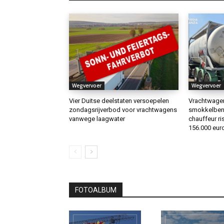
Wegvervoer
Wegvervoer
Vier Duitse deelstaten versoepelen
Vrachtwagen 
zondagsrijverbod voor vrachtwagens
smokkelbenz
vanwege laagwater
chauffeur ris
156.000 euro
FOTOALBUM