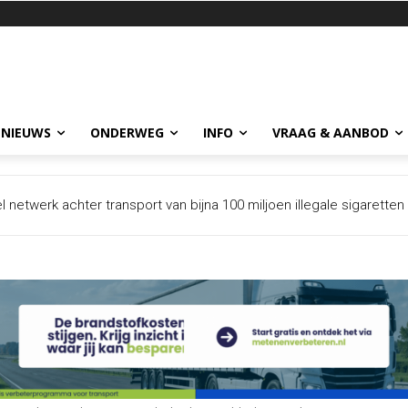
 NIEUWS
ONDERWEG
INFO
VRAAG & AANBOD
et intrekken na dreigement Spanje