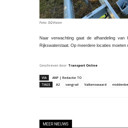
Foto: SQVision
Naar verwachting gaat de afhandeling van
Rijkswaterstaat. Op meerdere locaties moeten 
Geschreven door:
Transport Online
VIA
ANP | Redactie TO
TAGS
A2
vangrail
Valkenswaard
middenb
MEER NIEUWS