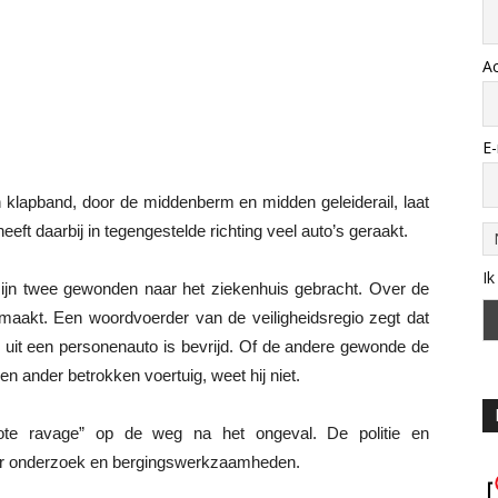
A
E-
 klapband, door de middenberm en midden geleiderail, laat
ft daarbij in tegengestelde richting veel auto’s geraakt.
Ik
 zijn twee gewonden naar het ziekenhuis gebracht. Over de
aakt. Een woordvoerder van de veiligheidsregio zegt dat
it een personenauto is bevrijd. Of de andere gewonde de
n ander betrokken voertuig, weet hij niet.
te ravage” op de weg na het ongeval. De politie en
 voor onderzoek en bergingswerkzaamheden.