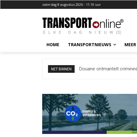
zaterdag 8 augustus 2026 - 11:10 uur
HOME
TRANSPORTNIEUWS
MEER
Italië wil grenscontroles ni
NET BINNEN