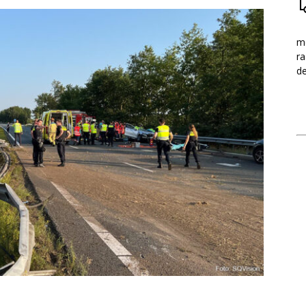
me
ra
d