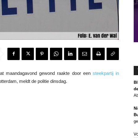
t maandagavond gewond raakte door een
steekpartij in
otterdam, meldt de politie dinsdag.
Bl
de
Ab
Ni
Bu
ge
V