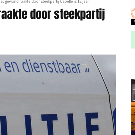
dat gewond raakte door steekpartij Capelle is 12 jaar
aakte door steekpartij