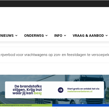
 NIEUWS
ONDERWEG
INFO
VRAAG & AANBOD
 na ernstig incident met trailer in Europoort