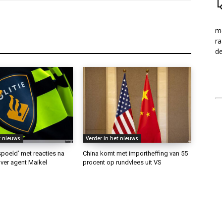
me
ra
d
t nieuws
Verder in het nieuws
rspoeld’ met reacties na
China komt met importheffing van 55
ver agent Maikel
procent op rundvlees uit VS