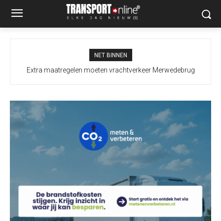
NET BINNEN
Extra maatregelen moeten vrachtverkeer Merwedebrug
terugdringen