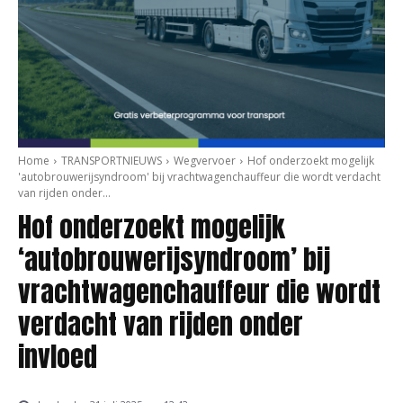
Home
TRANSPORTNIEUWS
Wegvervoer
Hof onderzoekt mogelijk
'autobrouwerijsyndroom' bij vrachtwagenchauffeur die wordt verdacht
van rijden onder...
Hof onderzoekt mogelijk
‘autobrouwerijsyndroom’ bij
vrachtwagenchauffeur die wordt
verdacht van rijden onder
invloed