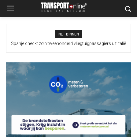
NET BINNEN
Spanje checkt zo’n tweehonderd vliegtuigpassagiers uit Italië