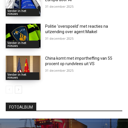
31 december 2025
Verder in het
nieuws
Politie ‘overspoeld’ met reacties na
uitzending over agent Maikel
31 december 2025
Verder in het
nieuws
China komt met importheffing van 55
procent op rundvlees uit VS
31 december 2025
Verder in het
nieuws
FOTOALBUM