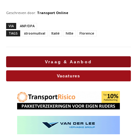
Geschreven door:
Transport Online
VIA
ANP/DPA
TAGS
stroomuitval
Italië
hitte
Florence
Vraag & Aanbod
Vacatures