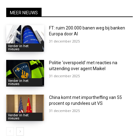
MEER NIEUWS
FT: ruim 200.000 banen weg bij banken
Europa door AI
31 december 2025
Verder in het
nieuws
Politie ‘overspoeld’ met reacties na
uitzending over agent Maikel
31 december 2025
Verder in het
nieuws
China komt met importheffing van 55
procent op rundvlees uit VS
31 december 2025
Verder in het
nieuws