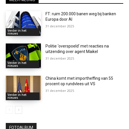
FT: ruim 200.000 banen weg bij banken
Europa door AI
31 december 2025
Verder in het
nieuws
Politie ‘overspoeld’ met reacties na
uitzending over agent Maikel
31 december 2025
Verder in het
nieuws
China komt met importheffing van 55
procent op rundvlees uit VS
31 december 2025
Verder in het
nieuws
FOTOALBUM