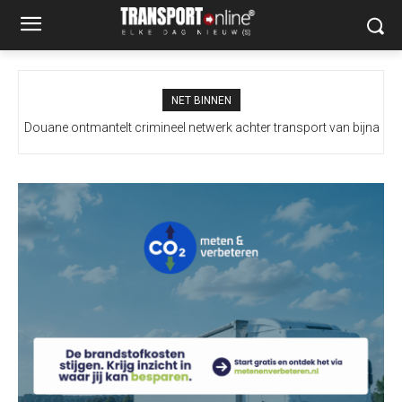
NET BINNEN
Douane ontmantelt crimineel netwerk achter transport van bijna
100 miljoen illegale sigaretten