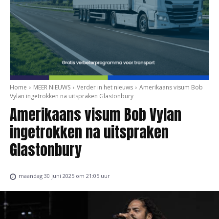
Home
MEER NIEUWS
Verder in het nieuws
Amerikaans visum Bob
Vylan ingetrokken na uitspraken Glastonbury
Amerikaans visum Bob Vylan
ingetrokken na uitspraken
Glastonbury
maandag 30 juni 2025 om 21:05 uur