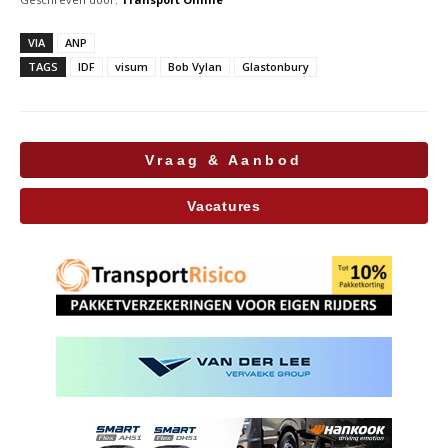
VIA
ANP
TAGS
IDF
visum
Bob Vylan
Glastonbury
Vraag & Aanbod
Vacatures