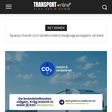
NET BINNEN
Spanje checkt zo’n tweehonderd vliegtuigpassagiers uit Italië