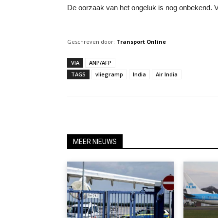
De oorzaak van het ongeluk is nog onbekend. V
Geschreven door:
Transport Online
VIA
ANP/AFP
TAGS
vliegramp
India
Air India
MEER NIEUWS