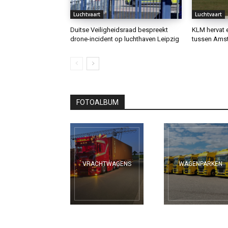
Luchtvaart
Luchtvaart
Duitse Veiligheidsraad bespreekt
KLM hervat 
drone-incident op luchthaven Leipzig
tussen Amst
FOTOALBUM
VRACHTWAGENS
WAGENPARKEN