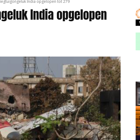
iegtuigongeluk India opgelopen tot 279
ngeluk India opgelopen