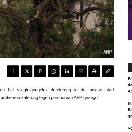
Bl
de
 het vliegtuigongeluk donderdag in de Indiase stad
Ab
 politiebron zaterdag tegen persbureau AFP gezegd.
Ni
Bu
ge
V